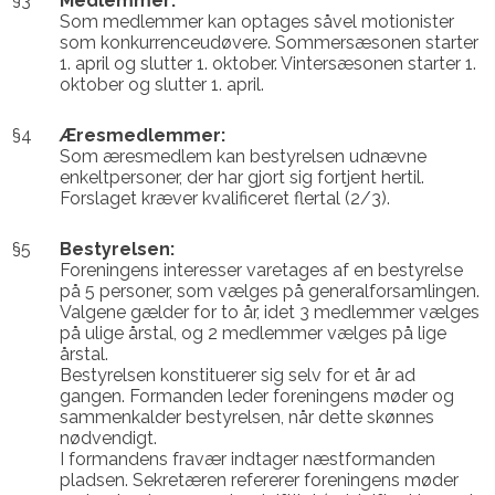
§3
Medlemmer:
Som medlemmer kan optages såvel motionister
som konkurrenceudøvere. Sommersæsonen starter
1. april og slutter 1. oktober. Vintersæsonen starter 1.
oktober og slutter 1. april.
§4
Æresmedlemmer:
Som æresmedlem kan bestyrelsen udnævne
enkeltpersoner, der har gjort sig fortjent hertil.
Forslaget kræver kvalificeret flertal (2/3).
§5
Bestyrelsen:
Foreningens interesser varetages af en bestyrelse
på 5 personer, som vælges på generalforsamlingen.
Valgene gælder for to år, idet 3 medlemmer vælges
på ulige årstal, og 2 medlemmer vælges på lige
årstal.
Bestyrelsen konstituerer sig selv for et år ad
gangen. Formanden leder foreningens møder og
sammenkalder bestyrelsen, når dette skønnes
nødvendigt.
I formandens fravær indtager næstformanden
pladsen. Sekretæren refererer foreningens møder