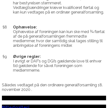
har bestyrelsen stemmeret.
Vedtægtsændringer kræver kvalificeret flertal og
kan kun vedtages på en ordinær generalforsamling.
§8
Ophævelse:
Ophævelse af foreningen kan kun ske med ¾ flertal
af de på generalforsamlingen fremmødte
medlemmer, hvor der samtidig skal tages stilling til
anbringelse af foreningens midler.
§9
Øvrige regler:
I øvrigt er DAF’s og DGI’s gældende love til enhver
tid gældende for såvel foreningen som
medlemmerne.
Således vedtaget på den ordinære generalforsamling 18.
november 2020 .
Billedgalleri