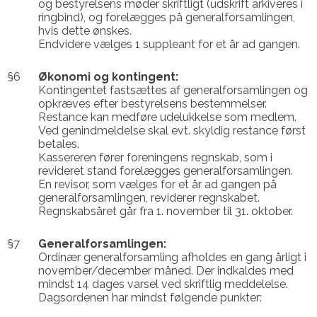
og bestyrelsens møder skriftligt (udskrift arkiveres i
ringbind), og forelægges på generalforsamlingen,
hvis dette ønskes.
Endvidere vælges 1 suppleant for et år ad gangen.
§6
Økonomi og kontingent:
Kontingentet fastsættes af generalforsamlingen og
opkræves efter bestyrelsens bestemmelser.
Restance kan medføre udelukkelse som medlem.
Ved genindmeldelse skal evt. skyldig restance først
betales.
Kassereren fører foreningens regnskab, som i
revideret stand forelægges generalforsamlingen.
En revisor, som vælges for et år ad gangen på
generalforsamlingen, reviderer regnskabet.
Regnskabsåret går fra 1. november til 31. oktober.
§7
Generalforsamlingen:
Ordinær generalforsamling afholdes en gang årligt i
november/december måned. Der indkaldes med
mindst 14 dages varsel ved skriftlig meddelelse.
Dagsordenen har mindst følgende punkter: