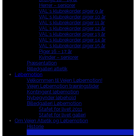
Herrer – seniorer
VAL´s klubrekorder, piger 9 år
VAL´s klubrekorder, piger 10 år
VAL´s klubrekorder, piger 11 år
VAL´s klubrekorder, piger 12 år
VAL´s klubrekorder, piger 13 år
VAL´s klubrekorder, piger 14 år
VAL´s klubrekorder, piger 15 år
Piger 16 – 17 år
Kvinder – seniorer
Præsentation
Billedgalleri atletik
Løbemotion
Velkommen til Vejen Løbemotion!
Vejen Løbemotion træningstider
Kontingent løbemotion
Nybegynder løbehold
Billedgalleri Løbemotion
Stafet for livet 2011
Stafet for livet galleri
Om Vejen Atletik og Løbemotion
Historie
Vedtægter