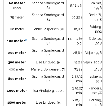
60 meter
Sabrina Søndergaard,
Malmø,
8,32 s (i)
84
1998
(inde)
Sabrina Søndergaard,
Berlin(?),
75 meter
10,32 s
84
1998
Esbjerg,
80 meter
Sanne Jespersen, 78
10,8 s
1992
Sabrina Søndergaard,
13,33 s (w
Odense,
#
100 meter
84
+0,0)
1998
Sabrina Søndergaard,
200 meter
28,6 s
Vejle, 1998
84
300 meter
Lise Lindved, 94
49,2 s
Vejen, 2008
400 meter
Marie L. Jørgensen, 74
73,1 s
1988
Sabrina Søndergaard,
2.43,32
Esbjerg,
800 meter
84
min.
1998
3.39,27
Randers,
1000 meter
Ida Vindbjerg, 2005
12
min.
2017
6.10,44
Herning,
1500 meter
Lise Lindved, 94
min.
2008