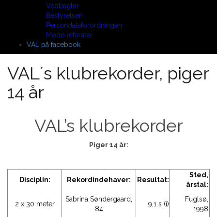
Vedtægter
Bestyrelsen
Persondataforordningen
Møde referater
VAL på facebook
VAL´s klubrekorder, piger
14 år
VAL’s klubrekorder
Piger 14 år:
Sted,
Disciplin:
Rekordindehaver:
Resultat:
årstal:
Sabrina Søndergaard,
Fuglsø,
2 x 30 meter
9,1 s (i)
84
1998