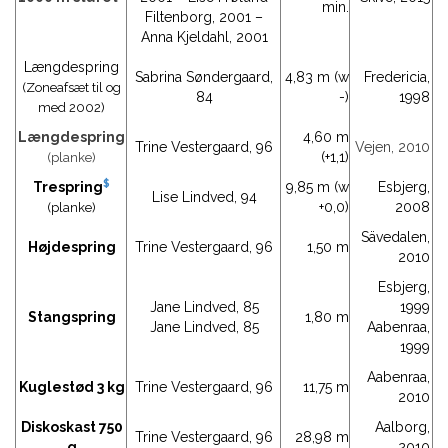
min.
Filtenborg, 2001 –
Anna Kjeldahl, 2001
Længdespring
Sabrina Søndergaard,
4,83 m (w
Fredericia,
(Zoneafsæt til og
84
-)
1998
med 2002)
Længdespring
4,60 m
Trine Vestergaard, 96
Vejen, 2010
(+1,1)
(planke)
$
Trespring
9,85 m (w
Esbjerg,
Lise Lindved, 94
+0,0)
2008
(planke)
Sävedalen,
Højdespring
Trine Vestergaard, 96
1,50 m
2010
Esbjerg,
Jane Lindved, 85
1999
Stangspring
1,80 m
Jane Lindved, 85
Aabenraa,
1999
Aabenraa,
Kuglestød 3 kg
Trine Vestergaard, 96
11,75 m
2010
Diskoskast 750
Aalborg,
Trine Vestergaard, 96
28,98 m
g
2010