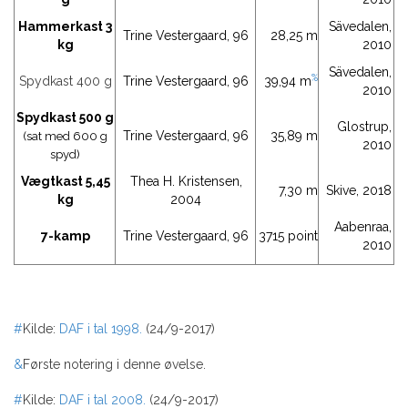
Hammerkast 3
Sävedalen,
Trine Vestergaard, 96
28,25 m
kg
2010
Sävedalen,
%
Spydkast 400 g
Trine Vestergaard, 96
39,94 m
2010
Spydkast 500 g
Glostrup,
Trine Vestergaard, 96
35,89 m
(sat med 600 g
2010
spyd)
Vægtkast 5,45
Thea H. Kristensen,
7,30 m
Skive, 2018
kg
2004
Aabenraa,
7-kamp
Trine Vestergaard, 96
3715 point
2010
#
Kilde:
DAF i tal 1998.
(24/9-2017)
&
Første notering i denne øvelse.
#
Kilde:
DAF i tal 2008.
(24/9-2017)