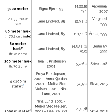
14.22,19
Aabenraa,
3000 meter
Signe Bjørn, 93
min.
2007
2 x 33 meter
Vingsted,
Jane Lindved, 85
12,9 s (i)
hæk
1999
60 meter hæk
Jane Lindved, 85
11,17 s (i)
Århus, 1999
(h: 76,2 cm,
inde
)
80 meter
14,58 s (w
Berlin (?),
#
hæk
Jane Lindved, 85
+0,0)
1999
(h: 76,2 cm)
300 meter hæk
Thea H. Kristensen,
55,26 s
Skive,2018
2004
(h: 76,2 cm)
Freya Falk Jepsen,
2001 – Anna Kjeldahl,
4 x 100 m
2001 – Melika Stec
57,37 s
Skive, 2015
&
stafet
Nielsen, 2001 – Nina
Lund, 2001
Nina Lund, 2001 –
Melika Stec Nielsen,
2.50,78
&
1000 m stafet
2001 – Lise Frølund
Skive, 2015