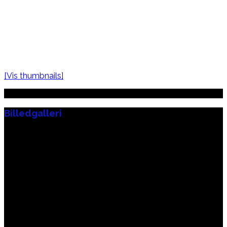
[Vis thumbnails]
Billedgalleri