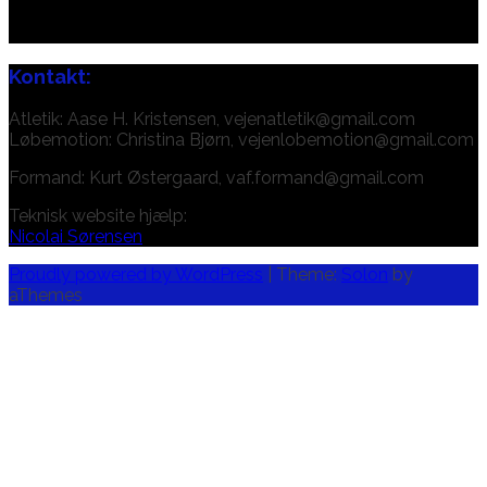
Kontakt:
Atletik: Aase H. Kristensen, vejenatletik@gmail.com
Løbemotion: Christina Bjørn, vejenlobemotion@gmail.com
Formand: Kurt Østergaard, vaf.formand@gmail.com
Teknisk website hjælp:
Nicolai Sørensen
Proudly powered by WordPress
|
Theme:
Solon
by
aThemes