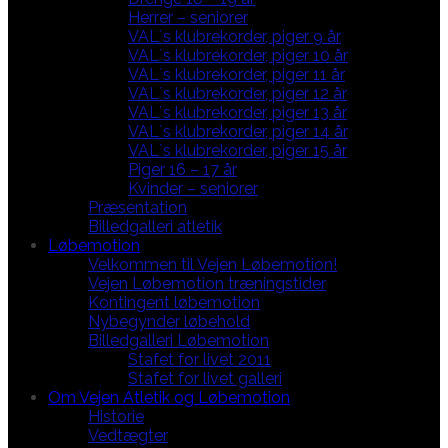
Herrer – seniorer
VAL´s klubrekorder, piger 9 år
VAL´s klubrekorder, piger 10 år
VAL´s klubrekorder, piger 11 år
VAL´s klubrekorder, piger 12 år
VAL´s klubrekorder, piger 13 år
VAL´s klubrekorder, piger 14 år
VAL´s klubrekorder, piger 15 år
Piger 16 – 17 år
Kvinder – seniorer
Præsentation
Billedgalleri atletik
Løbemotion
Velkommen til Vejen Løbemotion!
Vejen Løbemotion træningstider
Kontingent løbemotion
Nybegynder løbehold
Billedgalleri Løbemotion
Stafet for livet 2011
Stafet for livet galleri
Om Vejen Atletik og Løbemotion
Historie
Vedtægter