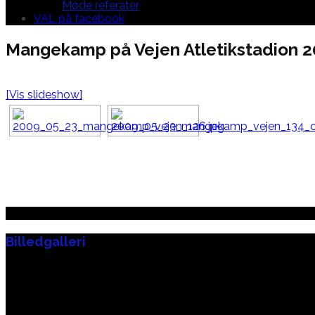
Møde referater
VAL på facebook
Mangekamp på Vejen Atletikstadion 
[Vis slideshow]
Billedgalleri