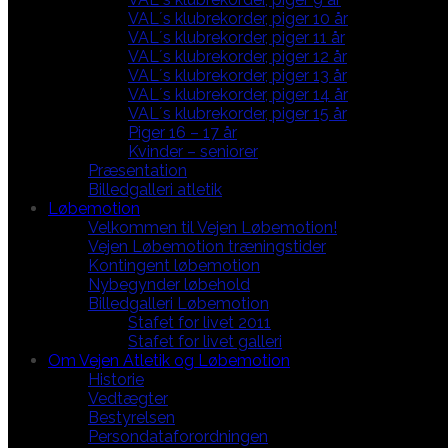
VAL´s klubrekorder, piger 10 år
VAL´s klubrekorder, piger 11 år
VAL´s klubrekorder, piger 12 år
VAL´s klubrekorder, piger 13 år
VAL´s klubrekorder, piger 14 år
VAL´s klubrekorder, piger 15 år
Piger 16 – 17 år
Kvinder – seniorer
Præsentation
Billedgalleri atletik
Løbemotion
Velkommen til Vejen Løbemotion!
Vejen Løbemotion træningstider
Kontingent løbemotion
Nybegynder løbehold
Billedgalleri Løbemotion
Stafet for livet 2011
Stafet for livet galleri
Om Vejen Atletik og Løbemotion
Historie
Vedtægter
Bestyrelsen
Persondataforordningen