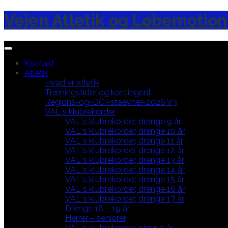
Skip
Vejen Atletik og Løbemotion
to
content
Kontakt
Atletik
Hvad er atletik
Træningstider og kontingent
Regions-og-DGI-staevner-2026 V3
VAL´s klubrekorder
VAL´s klubrekorder, drenge 9 år
VAL´s klubrekorder, drenge 10 år
VAL´s klubrekorder, drenge 11 år
VAL´s klubrekorder, drenge 12 år
VAL´s klubrekorder, drenge 13 år
VAL´s klubrekorder, drenge 14 år
VAL´s klubrekorder, drenge 15 år
VAL´s klubrekorder, drenge 16 år
VAL´s klubrekorder, drenge 17 år
Drenge 18 – 19 år
Herrer – seniorer
VAL´s klubrekorder, piger 9 år