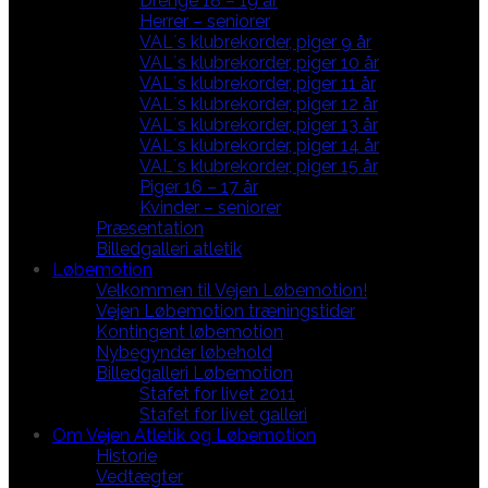
Drenge 18 – 19 år
Herrer – seniorer
VAL´s klubrekorder, piger 9 år
VAL´s klubrekorder, piger 10 år
VAL´s klubrekorder, piger 11 år
VAL´s klubrekorder, piger 12 år
VAL´s klubrekorder, piger 13 år
VAL´s klubrekorder, piger 14 år
VAL´s klubrekorder, piger 15 år
Piger 16 – 17 år
Kvinder – seniorer
Præsentation
Billedgalleri atletik
Løbemotion
Velkommen til Vejen Løbemotion!
Vejen Løbemotion træningstider
Kontingent løbemotion
Nybegynder løbehold
Billedgalleri Løbemotion
Stafet for livet 2011
Stafet for livet galleri
Om Vejen Atletik og Løbemotion
Historie
Vedtægter