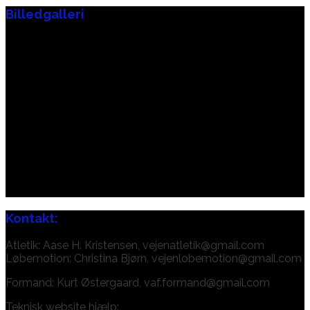
Billedgalleri
Kontakt:
Atletik: Aase H. Kristensen, vejenatletik@gmail.com
Løbemotion: Christina Bjørn, vejenlobemotion@gmail.com
Formand: Kurt Østergaard, vaf.formand@gmail.com
Teknisk website hjælp: