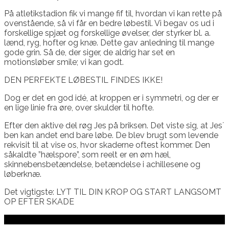
På atletikstadion fik vi mange fif til, hvordan vi kan rette på
ovenstående, så vi får en bedre løbestil. Vi begav os ud i
forskellige spjæt og forskellige øvelser, der styrker bl. a.
lænd, ryg, hofter og knæ. Dette gav anledning til mange
gode grin. Så de, der siger, de aldrig har set en
motionsløber smile; vi kan godt.
DEN PERFEKTE LØBESTIL FINDES IKKE!
Dog er det en god idé, at kroppen er i symmetri, og der er
en lige linie fra øre, over skulder til hofte.
Efter den aktive del røg Jes på briksen. Det viste sig, at Jes´
ben kan andet end bare løbe. De blev brugt som levende
rekvisit til at vise os, hvor skaderne oftest kommer. Den
såkaldte ”hælspore”, som reelt er en øm hæl,
skinnebensbetændelse, betændelse i achillesene og
løberknæ.
Det vigtigste: LYT TIL DIN KROP OG START LANGSOMT
OP EFTER SKADE