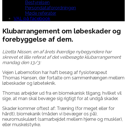
Bestyrelsen
Persondataforordningen
Møde referater
VAL på facebook
Klubarrangement om løbeskader og
forebyggelse af dem.
Lizetta Nissen, en af årets ihærdige nybegyndere har
skrevet et lille referat af det velbesøgte klubarrangement
mandag den 13/3:
Vejen Løbemotion har haft besøg af fysioterapeut
Thomas Hansen, der fortalte om sammenhængen mellem
løbeskader og løbeteknik.
Thomas arbejder ud fra en biomekanisk tilgang, hvilket vil
sige, at man skal bevæge sig rigtigt for at undgå skader.
Skader kommer oftest af: Træning (for meget eller for
hårdt), biomekanik (måden vi bevæger os på),
neuromuskulært (samarbejdet mellem hjerne og muskler),
eller muskelstyrke.